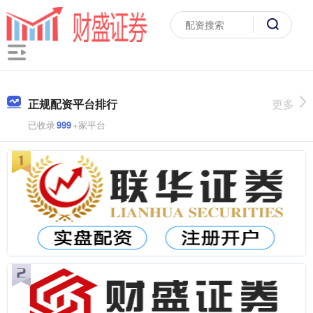
正规配资平台排行
更多
已收录
999
+家平台