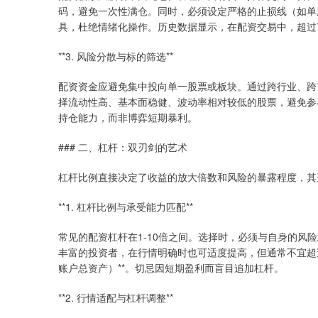
码，避免一次性满仓。同时，必须设定严格的止损线（如单
具，杜绝情绪化操作。历史数据显示，在配资交易中，超过
**3. 风险分散与标的筛选**
配资资金应避免集中投向单一股票或板块。通过跨行业、跨
择流动性高、基本面稳健、波动率相对较低的股票，避免参
持仓能力，而非博弈短期暴利。
### 二、杠杆：双刃剑的艺术
杠杆比例直接决定了收益的放大倍数和风险的暴露程度，其
**1. 杠杆比例与承受能力匹配**
常见的配资杠杆在1-10倍之间。选择时，必须与自身的风
丰富的投资者，在行情明确时也可适度提高，但通常不宜超过5
账户总资产）**。切忌因短期盈利而盲目追加杠杆。
**2. 行情适配与杠杆调整**