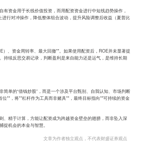
自有资金用于长线价值投资，而用配资资金进行中短线趋势操作，
种上进行对冲操作，降低整体组合波动，提升风险调整后收益（夏普比
E）、资金周转率、最大回撤**。如果使用配资后，ROE并未显著提
。持续反思交易记录，判断盈利是来自能力还是运气，是维持长期
非简单的“借钱炒股”，而是一个涉及平台甄别、自我认知、市场判断
**，将**杠杆作为工具而非赌具**，最终目标指向**可持续的资金
则、精于计算，方能让配资成为跨越资金壁垒的翅膀，而非坠入深
捕捉机会的本金与智慧。
文章为作者独立观点，不代表财盛证券观点