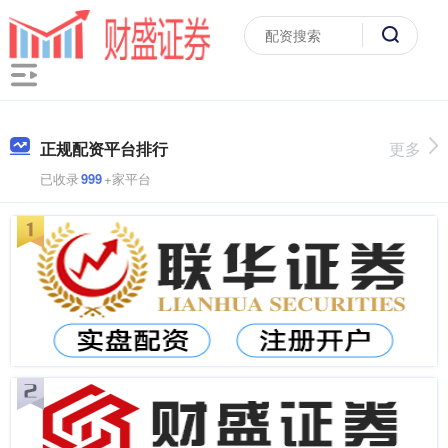
正规配资平台排行
更多
已收录
999
+家平台