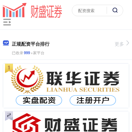
正规配资平台排行
更多
已收录
999
+家平台