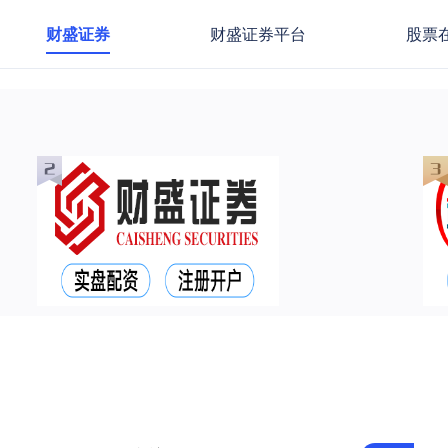
财盛证券
财盛证券平台
股票