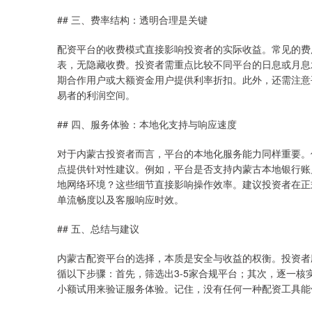
## 三、费率结构：透明合理是关键
配资平台的收费模式直接影响投资者的实际收益。常见的费
表，无隐藏收费。投资者需重点比较不同平台的日息或月息
期合作用户或大额资金用户提供利率折扣。此外，还需注意平
易者的利润空间。
## 四、服务体验：本地化支持与响应速度
对于内蒙古投资者而言，平台的本地化服务能力同样重要。
点提供针对性建议。例如，平台是否支持内蒙古本地银行账
地网络环境？这些细节直接影响操作效率。建议投资者在正
单流畅度以及客服响应时效。
## 五、总结与建议
内蒙古配资平台的选择，本质是安全与收益的权衡。投资者
循以下步骤：首先，筛选出3-5家合规平台；其次，逐一
小额试用来验证服务体验。记住，没有任何一种配资工具能