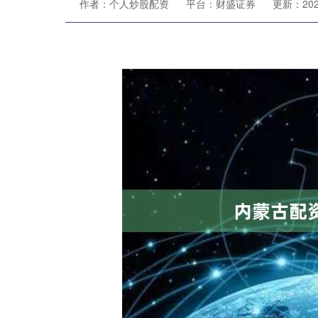
作者：个人炒股配资
平台：财盛证券
更新：2026-