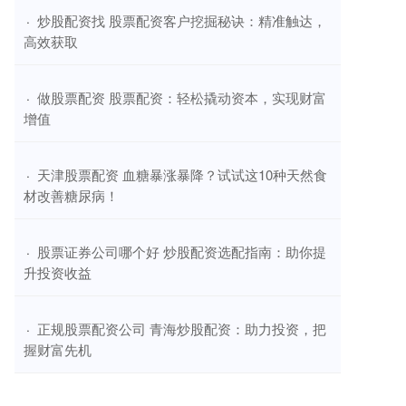
​炒股配资找 股票配资客户挖掘秘诀：精准触达，
·
高效获取
​做股票配资 股票配资：轻松撬动资本，实现财富
·
增值
​天津股票配资 血糖暴涨暴降？试试这10种天然食
·
材改善糖尿病！
​股票证券公司哪个好 炒股配资选配指南：助你提
·
升投资收益
​正规股票配资公司 青海炒股配资：助力投资，把
·
握财富先机