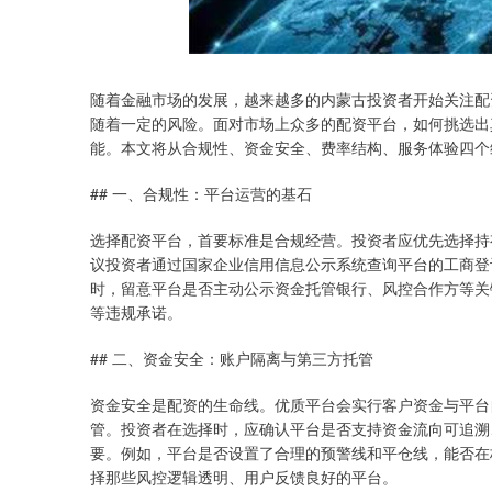
随着金融市场的发展，越来越多的内蒙古投资者开始关注配
随着一定的风险。面对市场上众多的配资平台，如何挑选出
能。本文将从合规性、资金安全、费率结构、服务体验四个
## 一、合规性：平台运营的基石
选择配资平台，首要标准是合规经营。投资者应优先选择持
议投资者通过国家企业信用信息公示系统查询平台的工商登记
时，留意平台是否主动公示资金托管银行、风控合作方等关
等违规承诺。
## 二、资金安全：账户隔离与第三方托管
资金安全是配资的生命线。优质平台会实行客户资金与平台
管。投资者在选择时，应确认平台是否支持资金流向可追溯
要。例如，平台是否设置了合理的预警线和平仓线，能否在
择那些风控逻辑透明、用户反馈良好的平台。