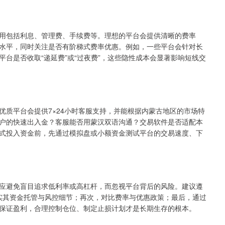
用包括利息、管理费、手续费等。理想的平台会提供清晰的费率
水平，同时关注是否有阶梯式费率优惠。例如，一些平台会针对长
台是否收取“递延费”或“过夜费”，这些隐性成本会显著影响短线交
优质平台会提供7×24小时客服支持，并能根据内蒙古地区的市场特
户的快速出入金？客服能否用蒙汉双语沟通？交易软件是否适配本
式投入资金前，先通过模拟盘或小额资金测试平台的交易速度、下
应避免盲目追求低利率或高杠杆，而忽视平台背后的风险。建议遵
核实其资金托管与风控细节；再次，对比费率与优惠政策；最后，通过
保证盈利，合理控制仓位、制定止损计划才是长期生存的根本。