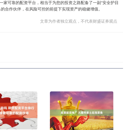
一家可靠的配资平台，相当于为您的投资之路配备了一副“安全护目
己的合作伙伴，在风险可控的前提下实现资产的稳健增值。
文章为作者独立观点，不代表财盛证券观点