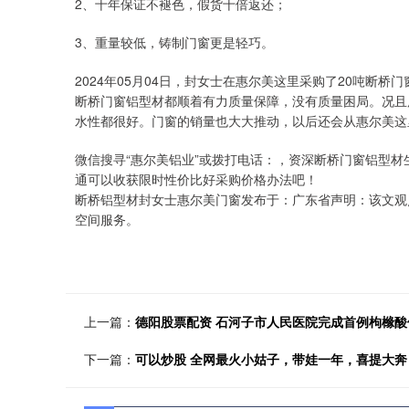
2、十年保证不褪色，假货十倍返还；
3、重量较低，铸制门窗更是轻巧。
2024年05月04日，封女士在惠尔美这里采购了20吨断
断桥门窗铝型材都顺着有力质量保障，没有质量困局。况且
水性都很好。门窗的销量也大大推动，以后还会从惠尔美这
微信搜寻“惠尔美铝业”或拨打电话：，资深断桥门窗铝型
通可以收获限时性价比好采购价格办法吧！
断桥铝型材封女士惠尔美门窗发布于：广东省声明：该文观
空间服务。
上一篇：
德阳股票配资 石河子市人民医院完成首例枸橼
下一篇：
可以炒股 全网最火小姑子，带娃一年，喜提大