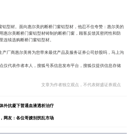
桥门窗铝型材。面向惠尔美的断桥门窗铝型材，他忍不住夸赞：惠尔美的
用惠尔美断桥门窗铝型材铸制的断桥门窗，顾客反馈其密闭性和防
里连续选购断桥门窗铝型材。
材生产厂商惠尔美将为您带来最优产品及服务证券公司炒股吗，马上沟
点仅代表作者本人，搜狐号系信息发布平台，搜狐仅提供信息存储
文章为作者独立观点，不代表财盛证券观点
酸体外抗凝下普通血液透析治疗
奔，网友：各位哥嫂别扰乱市场