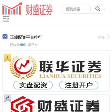
正规配资平台排行
更多
已收录
999
+家平台